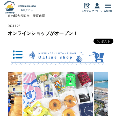
68,191
人
道の駅大谷海岸 産直市場
気仙沼加盟店
2024.1.23
飲食
物産
オンラインショップがオープン！
宿泊
アミューズメン
ト
暮らし・その他
ECサイト
おすすめ情報
気仙沼クルーシップとは
クルーシップ事務局からのお知らせ