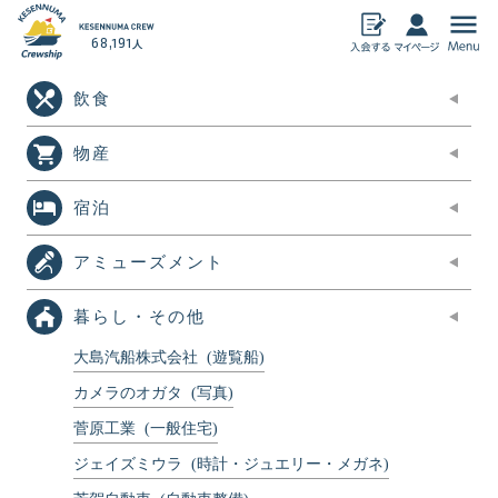
68,191
人
飲食
気仙沼加盟店
飲食
物産
物産
宿泊
アミューズメン
ト
宿泊
暮らし・その他
ECサイト
アミューズメント
おすすめ情報
暮らし・その他
気仙沼クルーシップとは
大島汽船株式会社
(遊覧船)
クルーシップ事務局からのお知らせ
カメラのオガタ
(写真)
菅原工業
(一般住宅)
ジェイズミウラ
(時計・ジュエリー・メガネ)