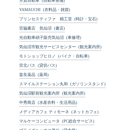
芳賀自動車
(自動車整備)
YAMAUCHI
(衣料品・雑貨)
プリンセスティファ 精工堂
(時計・宝石)
宮脇書店 気仙沼
(書店)
Copyright © KESENNUMA CREW SHIP All rights reserved.
光自動車硝子販売気仙沼
(車修理)
気仙沼市観光サービスセンター
(観光案内所)
モトショップヒロノ
(バイク・自転車)
宮北バス
(貸切バス)
畠良薬品
(薬局)
スマイルステーション丸和
(ガソリンスタンド)
気仙沼駅前観光案内所
(観光案内所)
中秀商店
(水産衣料・生活用品)
メディアカフェ ティモーネ
(ネットカフェ)
マルケーコンピュータ
(PC総合サービス)