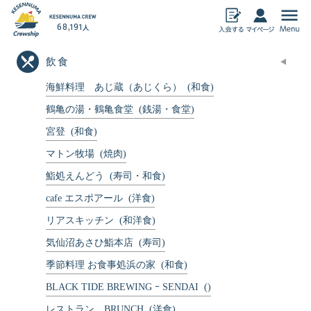
68,191
人
飲食
気仙沼加盟店
海鮮料理 あじ蔵（あじくら）
飲食
物産
(和食)
鶴亀の湯・鶴亀食堂
(銭湯・食堂)
宿泊
アミューズメン
ト
宮登
(和食)
暮らし・その他
ECサイト
マトン牧場
(焼肉)
鮨処えんどう
(寿司・和食)
おすすめ情報
cafe エスポアール
(洋食)
気仙沼クルーシップとは
リアスキッチン
(和洋食)
クルーシップ事務局からのお知らせ
気仙沼あさひ鮨本店
(寿司)
季節料理 お食事処浜の家
(和食)
BLACK TIDE BREWING ｰ SENDAI
()
レストラン BRUNCH
(洋食)