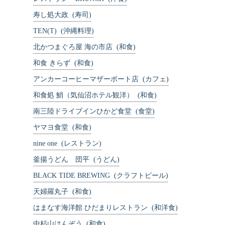
寿し処大政
(寿司)
TEN(T)
(沖縄料理)
北かつまぐろ屋 海の市店
(和食)
Copyright © KESENNUMA CREW SHIP All rights reserved.
和食 きらず
(和食)
アンカーコーヒーマザーポート店
(カフェ)
和食処 鮹（気仙沼ホテル観洋）
(和食)
南三陸ドライブインひかど食堂
(食堂)
ヤマヨ食堂
(和食)
nine one
(レストラン)
釜揚うどん 団平
(うどん)
BLACK TIDE BREWING
(クラフトビール)
天婦羅丸子
(和食)
はまなす海洋館 ひだまりレストラン
(和洋食)
中杉山はんぞう
(和食)