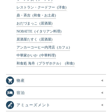
レストラン・クードフー
(洋食)
鼎・斉吉
(和食・お土産)
おだづまっこ
(居酒屋)
NOBATTE
(イタリアン料理)
居酒屋たすく
(居酒屋)
アンカーコーヒー内湾店
(カフェ)
中華家かいか
(中華料理)
和食処 海舟（プラザホテル）
(和食)
物産
宿泊
アミューズメント