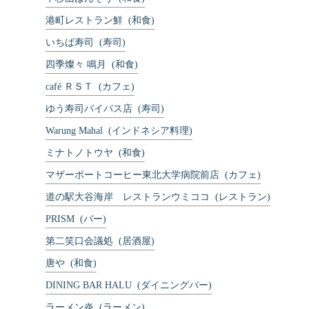
港町レストラン鮮
(和食)
いちば寿司
(寿司)
四季燦々 鳴月
(和食)
café ＲＳＴ
(カフェ)
ゆう寿司バイパス店
(寿司)
Warung Mahal
(インドネシア料理)
ミナトノトウヤ
(和食)
マザーポートコーヒー東北大学病院前店
(カフェ)
道の駅大谷海岸 レストランウミココ
(レストラン)
PRISM
(バー)
第二笑口会議処
(居酒屋)
唐や
(和食)
DINING BAR HALU
(ダイニングバー)
ラーメン炎
(ラーメン)