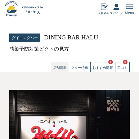
68,191
人
気仙沼加盟店
DINING BAR HALU
ダイニングバー
飲食
物産
感染予防対策ピクトの見方
宿泊
アミューズメン
ト
暮らし・その他
1
0
ECサイト
店舗情報
クルー特典
おすすめ情報
口コミ
おすすめ情報
気仙沼クルーシップとは
クルーシップ事務局からのお知らせ