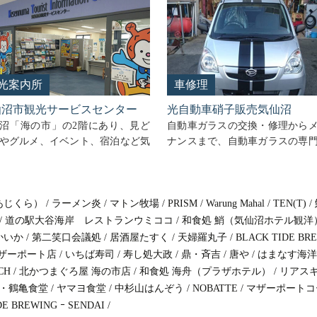
光案内所
車修理
仙沼市観光サービスセンター
光自動車硝子販売気仙沼
沼「海の市」の2階にあり、見ど
自動車ガラスの交換・修理から
やグルメ、イベント、宿泊など気
ナンスまで、自動車ガラスの専
市の観光を総合的にご案内する場
優れた専門技術によるサービス
す。 いつも貴重なお話を伺いあり
します。 全メーカー自動車ガラ
うございます。またこれからの気
ウィンドリペア カーフィルム 
あじくら）
についても教えて頂ければと思い
/
ラーメン炎
/
マトン牧場
/
傷磨き ヘッドライトリペア カ
PRISM
/
Warung Mahal
/
TEN(T)
/
。（50代 …
ピング
/
道の駅大谷海岸 レストランウミココ
/
和食処 鮹（気仙沼ホテル観洋
気
inue reading
→
かいか
/
第二笑口会議処
/
居酒屋たすく
/
天婦羅丸子
/
BLACK TIDE BR
仙
ザーポート店
/
いちば寿司
/
寿し処大政
/
鼎・斉吉
/
唐や
/
はまなす海洋
沼
CH
/
北かつまぐろ屋 海の市店
/
和食処 海舟（プラザホテル）
/
リアス
市
・鶴亀食堂
/
ヤマヨ食堂
/
中杉山はんぞう
/
NOBATTE
/
マザーポートコ
観
DE BREWING ｰ SENDAI
/
光