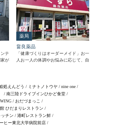
薬局
畠良薬品
メンテ
「健康づくりはオーダーメイド」お一
門家が
人お一人の体調やお悩みに応じて、自
を提供
然素材の医薬品や高品質サプリメント
ス交換
で病気の予防や回復を応援します。お
ガラス
気軽にご相談下さい。 まちの薬局とい
ーラッ
鮨処えんどう
う感じで、いろんな相談にのってくれ
/
ミナトノトウヤ
/
nine one
/
ます。特に疲れ …
）
/
南三陸ドライブインひかど食堂
/
畠
Continue reading
→
EWING
/
おだづまっこ
/
良
館 ひだまりレストラン
/
薬
キッチン
/
港町レストラン鮮
/
品
ーヒー東北大学病院前店
/