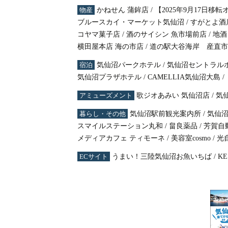
タ
物産
かねせん 蒲鉾店
/
【2025年9月17日
ブルースカイ・マーケット気仙沼
/
すがとよ酒
コヤマ菓子店
/
酒のサイシン 魚市場前店
/
地酒
横田屋本店 海の市店
/
道の駅大谷海岸 産直市
宿泊
気仙沼パークホテル
/
気仙沼セントラル
気仙沼プラザホテル
/
CAMELLIA気仙沼大島
/
アミューズメント
歌ジオあみい 気仙沼店
/
気
暮らし・その他
気仙沼駅前観光案内所
/
気仙
スマイルステーション丸和
/
畠良薬品
/
芳賀自
メディアカフェ ティモーネ
/
美容室cosmo
/
光
ECサイト
うまい！三陸気仙沼お魚いちば
/
K