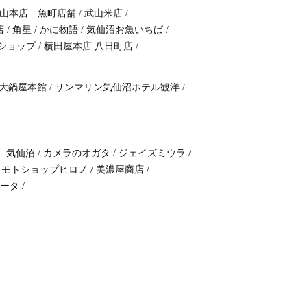
山本店 魚町店舗
/
武山米店
/
店
/
角星
/
かに物語
/
気仙沼お魚いちば
/
ショップ
/
横田屋本店 八日町店
/
大鍋屋本館
/
サンマリン気仙沼ホテル観洋
/
 気仙沼
/
カメラのオガタ
/
ジェイズミウラ
/
モトショップヒロノ
/
美濃屋商店
/
ータ
/