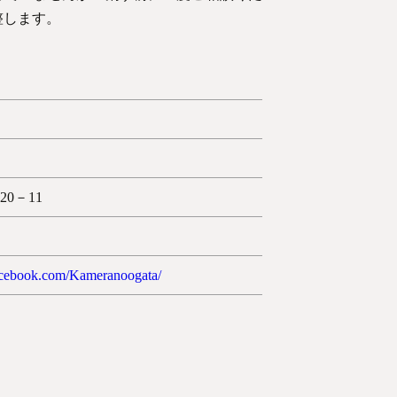
整します。
0－11
acebook.com/Kameranoogata/