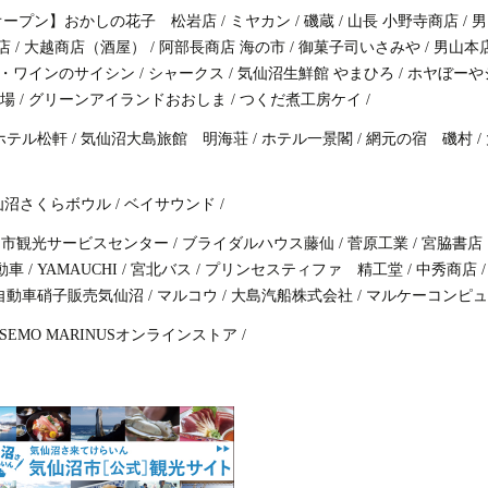
サ
移転オープン】おかしの花子 松岩店
/
ミヤカン
/
磯蔵
/
山長 小野寺商店
/
男
ー
店
/
大越商店（酒屋）
/
阿部長商店 海の市
/
御菓子司いさみや
/
男山本
ビ
・ワインのサイシン
/
シャークス
/
気仙沼生鮮館 やまひろ
/
ホヤぼーや
ス
場
/
グリーンアイランドおおしま
/
つくだ煮工房ケイ
/
セ
ン
ホテル松軒
/
気仙沼大島旅館 明海荘
/
ホテル一景閣
/
網元の宿 磯村
/
タ
ー
仙沼さくらボウル
/
ベイサウンド
/
沼市観光サービスセンター
/
ブライダルハウス藤仙
/
菅原工業
/
宮脇書店
動車
/
YAMAUCHI
/
宮北バス
/
プリンセスティファ 精工堂
/
中秀商店
/
自動車硝子販売気仙沼
/
マルコウ
/
大島汽船株式会社
/
マルケーコンピュ
ESEMO MARINUSオンラインストア
/