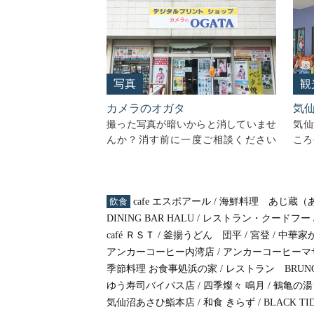
写真
観
カメラのオガタ
気
撮った写真が暗いからと消していませ
気仙
んか？消す前に一度ご相談ください
ころ
ね。当店では明るさ調整します。 写真
仙沼
を現像するならココです！定期的に安
所で
いサービスも行っており、店員の人柄
がと
も良く、贔屓にさせてもらっていま
飲食
cafe エスポアール
/
海鮮料理 あじ蔵（
仙沼
す！（30代・男性 …
ます
DINING BAR HALU
/
レストラン・クードフー
カ
Continue reading
→
Cont
café ＲＳＴ
/
釜揚うどん 団平
/
宮登
/
中華家
メ
アンカーコーヒー内湾店
/
アンカーコーヒーマ
ラ
季節料理 お食事処浜の家
/
レストラン BRUN
の
ゆう寿司バイパス店
/
四季燦々 鳴月
/
鶴亀の湯
オ
気仙沼あさひ鮨本店
/
和食 きらず
/
BLACK TI
ガ