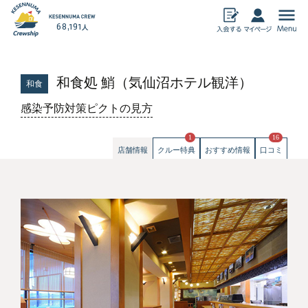
68,191
人
気仙沼加盟店
和食処 鮹（気仙沼ホテル観洋）
和食
飲食
物産
感染予防対策ピクトの見方
宿泊
アミューズメン
ト
暮らし・その他
1
16
ECサイト
店舗情報
クルー特典
おすすめ情報
口コミ
おすすめ情報
気仙沼クルーシップとは
クルーシップ事務局からのお知らせ