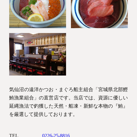
気仙沼の遠洋かつお・まぐろ船主組合「宮城県北部鰹
鮪漁業組合」の直営店です。当店では、資源に優しい
延縄漁法で釣獲した天然・船凍・新鮮な本物の『鮪』
を厳選して提供しております。
TEL
0226-25-8816