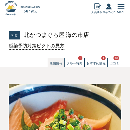
68,191
人
気仙沼加盟店
北かつまぐろ屋 海の市店
和食
飲食
物産
感染予防対策ピクトの見方
宿泊
アミューズメン
ト
暮らし・その他
1
1
18
ECサイト
店舗情報
クルー特典
おすすめ情報
口コミ
おすすめ情報
気仙沼クルーシップとは
クルーシップ事務局からのお知らせ