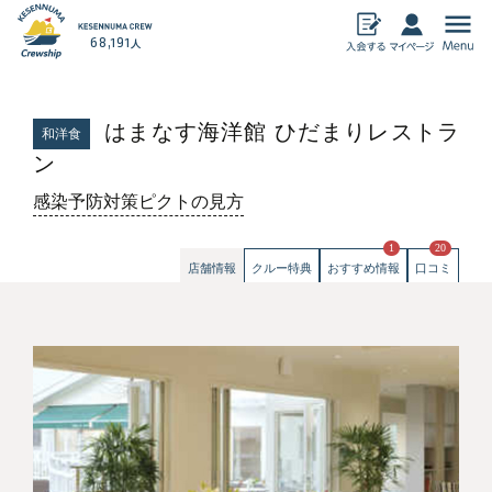
68,191
人
気仙沼加盟店
はまなす海洋館 ひだまりレストラ
和洋食
飲食
物産
ン
宿泊
アミューズメン
ト
感染予防対策ピクトの見方
暮らし・その他
ECサイト
1
20
店舗情報
クルー特典
おすすめ情報
口コミ
おすすめ情報
気仙沼クルーシップとは
クルーシップ事務局からのお知らせ