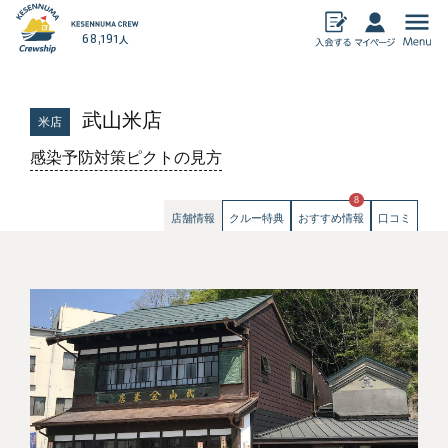
68,191
人
気仙沼加盟店
武山米店
米店
飲食
物産
感染予防対策ピクトの見方
宿泊
アミューズメン
ト
暮らし・その他
8
ECサイト
店舗情報
クルー特典
おすすめ情報
口コミ
おすすめ情報
気仙沼クルーシップとは
クルーシップ事務局からのお知らせ