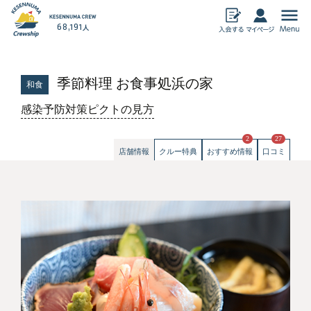
68,191
人
気仙沼加盟店
季節料理 お食事処浜の家
和食
飲食
物産
感染予防対策ピクトの見方
宿泊
アミューズメン
ト
暮らし・その他
2
27
ECサイト
店舗情報
クルー特典
おすすめ情報
口コミ
おすすめ情報
気仙沼クルーシップとは
クルーシップ事務局からのお知らせ